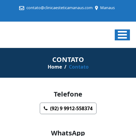
contato@clinicaesteticamanaus.com
Manaus
Clínica
Estética
em
CONTATO
Manaus
Home
/
Contato
Telefone
(92) 9 9912-558374
WhatsApp